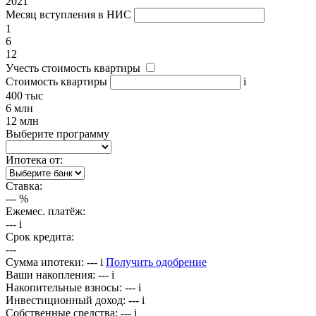
2021
Месяц вступления в НИС
1
6
12
Учесть стоимость квартиры
Стоимость квартиры
i
400 тыс
6 млн
12 млн
Выберите программу
Ипотека от:
Ставка:
---
%
Ежемес. платёж:
---
i
Срок кредита:
---
Сумма ипотеки:
---
i
Получить одобрение
Ваши накопления:
---
i
Накопительные взносы:
---
i
Инвестиционный доход:
---
i
Собственные средства:
---
i