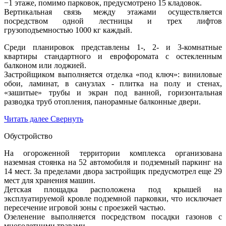
−1 этаже, помимо парковок, предусмотрено 15 кладовок.
Вертикальная связь между этажами осуществляется
посредством одной лестницы и трех лифтов
грузоподъемностью 1000 кг каждый.
Среди планировок представлены 1-, 2- и 3-комнатные
квартиры стандартного и еврофоромата с остекленным
балконом или лоджией.
Застройщиком выполняется отделка «под ключ»: виниловые
обои, ламинат, в санузлах - плитка на полу и стенах,
«зашитые» трубы и экран под ванной, горизонтальная
разводка труб отопления, панорамные балконные двери.
Читать далее
Свернуть
Обустройство
На огороженной территории комплекса организована
наземная стоянка на 52 автомобиля и подземный паркинг на
14 мест. За пределами двора застройщик предусмотрел еще 29
мест для хранения машин.
Детская площадка расположена под крышей на
эксплуатируемой кровле подземной парковки, что исключает
пересечение игровой зоны с проезжей частью.
Озеленение выполняется посредством посадки газонов с
многолетними травами.