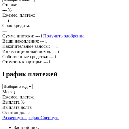
Ставка:
---
%
Ежемес. платёж:
---
i
Срок кредита:
---
Сумма ипотеки:
---
i
Получить одобрение
Ваши накопления:
---
i
Накопительные взносы:
---
i
Инвестиционный доход:
---
i
Собственные средства:
---
i
Стомость квартиры:
---
i
График платежей
Месяц
Ежемес. платеж
Выплата %
Выплата долга
Остаток долга
Развернуть график
Свернуть
Застройщик: