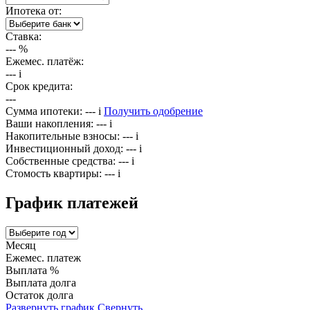
Ипотека от:
Ставка:
---
%
Ежемес. платёж:
---
i
Срок кредита:
---
Сумма ипотеки:
---
i
Получить одобрение
Ваши накопления:
---
i
Накопительные взносы:
---
i
Инвестиционный доход:
---
i
Собственные средства:
---
i
Стомость квартиры:
---
i
График платежей
Месяц
Ежемес. платеж
Выплата %
Выплата долга
Остаток долга
Развернуть график
Свернуть