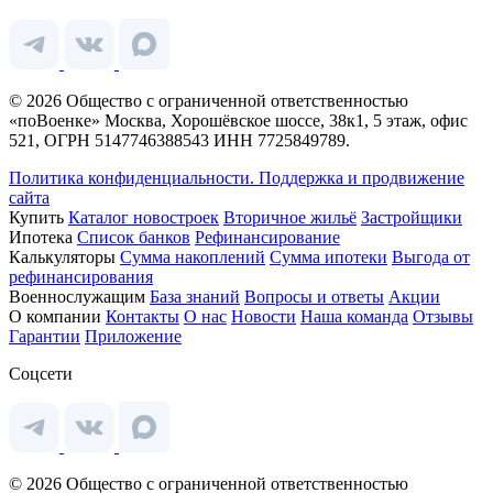
© 2026 Общество с ограниченной ответственностью
«поВоенке» Москва, Хорошёвское шоссе, 38к1, 5 этаж, офис
521, ОГРН 5147746388543 ИНН 7725849789.
Политика конфиденциальности.
Поддержка и продвижение
сайта
Купить
Каталог новостроек
Вторичное жильё
Застройщики
Ипотека
Список банков
Рефинансирование
Калькуляторы
Сумма накоплений
Сумма ипотеки
Выгода от
рефинансирования
Военнослужащим
База знаний
Вопросы и ответы
Акции
О компании
Контакты
О нас
Новости
Наша команда
Отзывы
Гарантии
Приложение
Соцсети
© 2026 Общество с ограниченной ответственностью