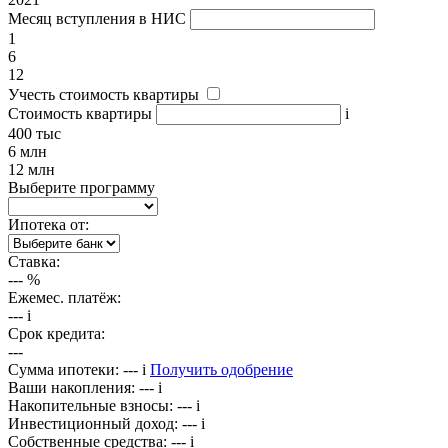
Месяц вступления в НИС
1
6
12
Учесть стоимость квартиры
Стоимость квартиры
i
400 тыс
6 млн
12 млн
Выберите программу
Ипотека от:
Ставка:
---
%
Ежемес. платёж:
---
i
Срок кредита:
---
Сумма ипотеки:
---
i
Получить одобрение
Ваши накопления:
---
i
Накопительные взносы:
---
i
Инвестиционный доход:
---
i
Собственные средства:
---
i