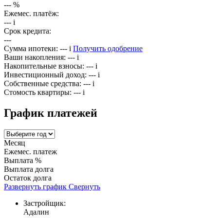
---
%
Ежемес. платёж:
---
i
Срок кредита:
---
Сумма ипотеки:
---
i
Получить одобрение
Ваши накопления:
---
i
Накопительные взносы:
---
i
Инвестиционный доход:
---
i
Собственные средства:
---
i
Стомость квартиры:
---
i
График платежей
Месяц
Ежемес. платеж
Выплата %
Выплата долга
Остаток долга
Развернуть график
Свернуть
Застройщик:
Адалин