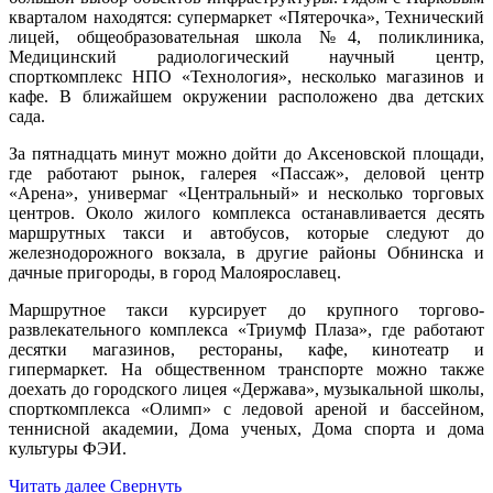
кварталом находятся: супермаркет «Пятерочка», Технический
лицей, общеобразовательная школа №4, поликлиника,
Медицинский радиологический научный центр,
спорткомплекс НПО «Технология», несколько магазинов и
кафе. В ближайшем окружении расположено два детских
сада.
За пятнадцать минут можно дойти до Аксеновской площади,
где работают рынок, галерея «Пассаж», деловой центр
«Арена», универмаг «Центральный» и несколько торговых
центров. Около жилого комплекса останавливается десять
маршрутных такси и автобусов, которые следуют до
железнодорожного вокзала, в другие районы Обнинска и
дачные пригороды, в город Малоярославец.
Маршрутное такси курсирует до крупного торгово-
развлекательного комплекса «Триумф Плаза», где работают
десятки магазинов, рестораны, кафе, кинотеатр и
гипермаркет. На общественном транспорте можно также
доехать до городского лицея «Держава», музыкальной школы,
спорткомплекса «Олимп» с ледовой ареной и бассейном,
теннисной академии, Дома ученых, Дома спорта и дома
культуры ФЭИ.
Читать далее
Свернуть