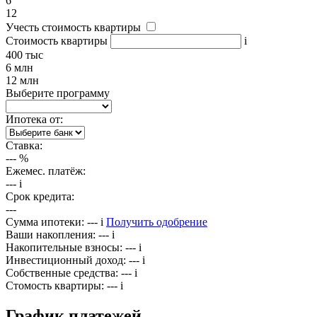
6
12
Учесть стоимость квартиры
Стоимость квартиры
i
400 тыс
6 млн
12 млн
Выберите программу
Ипотека от:
Ставка:
---
%
Ежемес. платёж:
---
i
Срок кредита:
---
Сумма ипотеки:
---
i
Получить одобрение
Ваши накопления:
---
i
Накопительные взносы:
---
i
Инвестиционный доход:
---
i
Собственные средства:
---
i
Стомость квартиры:
---
i
График платежей