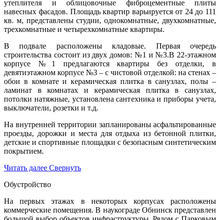
утеплителя и облицовочные фиброцементные плиты
навесных фасадов. Площадь квартир варьируется от 24 до 111
кв. м, представлены студии, однокомнатные, двухкомнатные,
трехкомнатные и четырехкомнатные квартиры.
В подвале расположены кладовые. Первая очередь
строительства состоит из двух домов: №1 и №3.В 22-этажном
корпусе №1 предлагаются квартиры без отделки, в
девятиэтажном корпусе №3 – с чистовой отделкой: на стенах –
обои в комнате и керамическая плитка в санузлах, полы –
ламинат в комнатах и керамическая плитка в санузлах,
потолки натяжные, установлена сантехника и приборы учета,
выключатели, розетки и т.д.
На внутренней территории запланированы асфальтированные
проезды, дорожки и места для отдыха из бетонной плитки,
детские и спортивные площадки с безопасным синтетическим
покрытием.
Читать далее
Свернуть
Обустройство
На первых этажах в некоторых корпусах расположены
коммерческие помещения. В наукограде Обнинск представлен
большой выбор объектов инфраструктуры. Рядом с Парковым