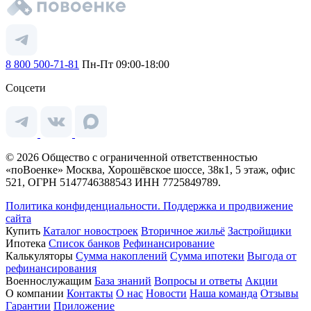
8 800 500-71-81
Пн-Пт 09:00-18:00
Соцсети
© 2026 Общество с ограниченной ответственностью
«поВоенке» Москва, Хорошёвское шоссе, 38к1, 5 этаж, офис
521, ОГРН 5147746388543 ИНН 7725849789.
Политика конфиденциальности.
Поддержка и продвижение
сайта
Купить
Каталог новостроек
Вторичное жильё
Застройщики
Ипотека
Список банков
Рефинансирование
Калькуляторы
Сумма накоплений
Сумма ипотеки
Выгода от
рефинансирования
Военнослужащим
База знаний
Вопросы и ответы
Акции
О компании
Контакты
О нас
Новости
Наша команда
Отзывы
Гарантии
Приложение