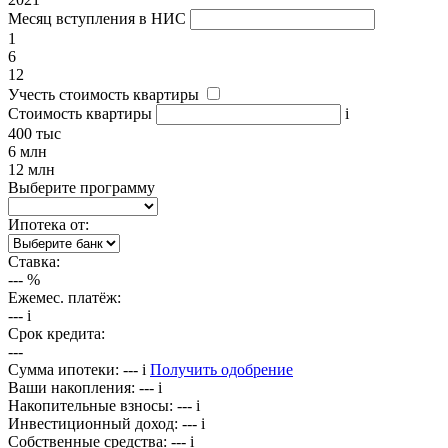
Месяц вступления в НИС
1
6
12
Учесть стоимость квартиры
Стоимость квартиры
i
400 тыс
6 млн
12 млн
Выберите программу
Ипотека от:
Ставка:
---
%
Ежемес. платёж:
---
i
Срок кредита:
---
Сумма ипотеки:
---
i
Получить одобрение
Ваши накопления:
---
i
Накопительные взносы:
---
i
Инвестиционный доход:
---
i
Собственные средства:
---
i