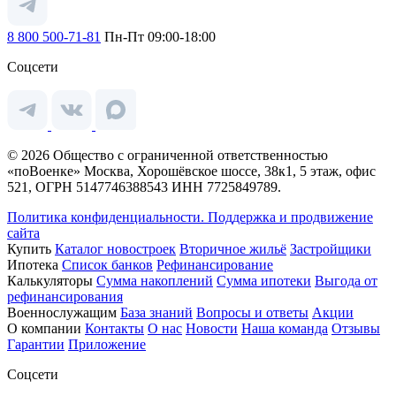
8 800 500-71-81
Пн-Пт 09:00-18:00
Соцсети
© 2026 Общество с ограниченной ответственностью
«поВоенке» Москва, Хорошёвское шоссе, 38к1, 5 этаж, офис
521, ОГРН 5147746388543 ИНН 7725849789.
Политика конфиденциальности.
Поддержка и продвижение
сайта
Купить
Каталог новостроек
Вторичное жильё
Застройщики
Ипотека
Список банков
Рефинансирование
Калькуляторы
Сумма накоплений
Сумма ипотеки
Выгода от
рефинансирования
Военнослужащим
База знаний
Вопросы и ответы
Акции
О компании
Контакты
О нас
Новости
Наша команда
Отзывы
Гарантии
Приложение
Соцсети