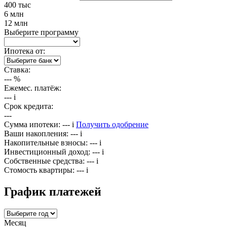
400 тыс
6 млн
12 млн
Выберите программу
Ипотека от:
Ставка:
---
%
Ежемес. платёж:
---
i
Срок кредита:
---
Сумма ипотеки:
---
i
Получить одобрение
Ваши накопления:
---
i
Накопительные взносы:
---
i
Инвестиционный доход:
---
i
Собственные средства:
---
i
Стомость квартиры:
---
i
График платежей
Месяц