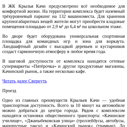
В ЖК Крылья Качи предусмотрено всё необходимое для
комфортной жизни. На территории комплекса будет наземный
трёхуровневый паркинг на 132 машиноместа. Для хранения
крупногабаритных вещей жители могут приобрести кладовые
помещения площадью от 2,9 м² до 6,4 м² на цокольном этаже.
Во дворе будет оборудована универсальная спортивная
площадка для командных игр и зона для воркаута.
Ландшафтный дизайн с высадкой деревьев и кустарников
создаст гармоничную атмосферу в любое время года.
В шаговой доступности от комплекса находятся сетевые
супермаркеты «Пятёрочка» и другие продуктовые магазины,
Качинский рынок, а также несколько кафе.
Читать далее
Свернуть
Проезд
Одно из главных преимуществ Крыльев Качи — удобная
транспортная доступность. Всего за 10 минут на автомобиле
можно добраться до центра города. Рядом с комплексом
находятся остановки общественного транспорта: «Качинское
училище», «Джаныбековская улица» (троллейбусы, автобусы,
маршрутные такси) и «Качинский рынок» (трамваи). До