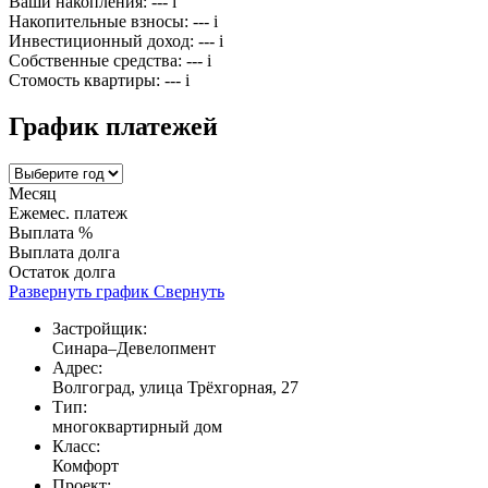
Ваши накопления:
---
i
Накопительные взносы:
---
i
Инвестиционный доход:
---
i
Собственные средства:
---
i
Стомость квартиры:
---
i
График платежей
Месяц
Ежемес. платеж
Выплата %
Выплата долга
Остаток долга
Развернуть график
Свернуть
Застройщик:
Синара–Девелопмент
Адрес:
Волгоград, улица Трёхгорная, 27
Тип:
многоквартирный дом
Класс:
Комфорт
Проект: