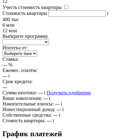
12
Учесть стоимость квартиры
Стоимость квартиры
i
400 тыс
6 млн
12 млн
Выберите программу
Ипотека от:
Ставка:
---
%
Ежемес. платёж:
---
i
Срок кредита:
---
Сумма ипотеки:
---
i
Получить одобрение
Ваши накопления:
---
i
Накопительные взносы:
---
i
Инвестиционный доход:
---
i
Собственные средства:
---
i
Стомость квартиры:
---
i
График платежей