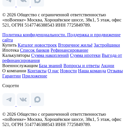
© 2026 Общество с ограниченной ответственностью
«поВоенке» Москва, Хорошёвское шоссе, 38к1, 5 этаж, офис
521, ОГРН 5147746388543 ИНН 7725849789.
Политика конфиденциальности.
Поддержка и продвижение
сайта
Купить
Каталог новостроек
Вторичное жильё
Застройщики
Ипотека
Список банков
Рефинансирование
Калькуляторы
Сумма накоплений
Сумма ипотеки
Выгода от
рефинансирования
Военнослужащим
База знаний
Вопросы и ответы
Акции
О компании
Контакты
О нас
Новости
Наша команда
Отзывы
Гарантии
Приложение
Соцсети
© 2026 Общество с ограниченной ответственностью
«поВоенке» Москва, Хорошёвское шоссе, 38к1, 5 этаж, офис
521, ОГРН 5147746388543 ИНН 7725849789.