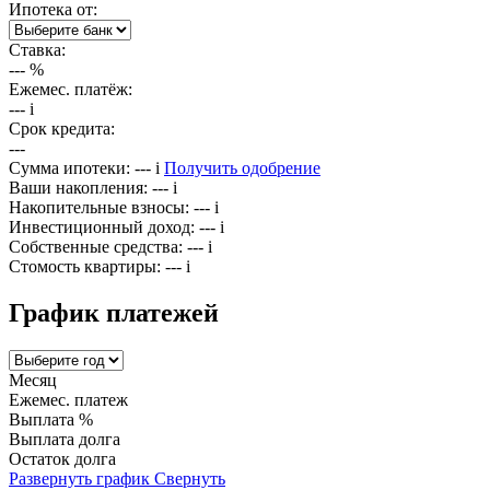
Ипотека от:
Ставка:
---
%
Ежемес. платёж:
---
i
Срок кредита:
---
Сумма ипотеки:
---
i
Получить одобрение
Ваши накопления:
---
i
Накопительные взносы:
---
i
Инвестиционный доход:
---
i
Собственные средства:
---
i
Стомость квартиры:
---
i
График платежей
Месяц
Ежемес. платеж
Выплата %
Выплата долга
Остаток долга
Развернуть график
Свернуть