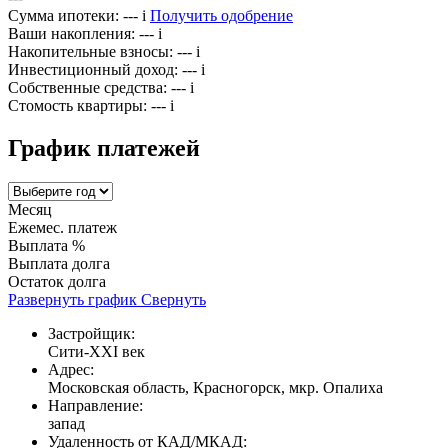
Сумма ипотеки:
---
i
Получить одобрение
Ваши накопления:
---
i
Накопительные взносы:
---
i
Инвестиционный доход:
---
i
Собственные средства:
---
i
Стомость квартиры:
---
i
График платежей
Месяц
Ежемес. платеж
Выплата %
Выплата долга
Остаток долга
Развернуть график
Свернуть
Застройщик:
Сити-XXI век
Адрес:
Московская область, Красногорск, мкр. Опалиха
Направление:
запад
Удаленность от КАД/МКАД: