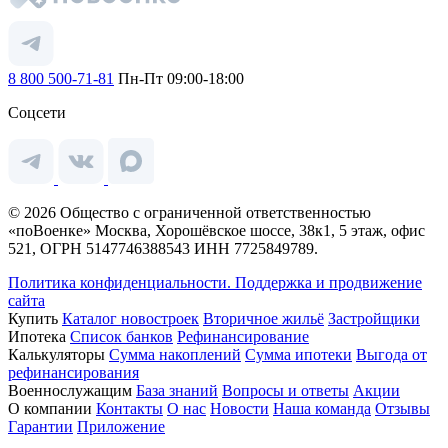
8 800 500-71-81
Пн-Пт 09:00-18:00
Соцсети
© 2026 Общество с ограниченной ответственностью
«поВоенке» Москва, Хорошёвское шоссе, 38к1, 5 этаж, офис
521, ОГРН 5147746388543 ИНН 7725849789.
Политика конфиденциальности.
Поддержка и продвижение
сайта
Купить
Каталог новостроек
Вторичное жильё
Застройщики
Ипотека
Список банков
Рефинансирование
Калькуляторы
Сумма накоплений
Сумма ипотеки
Выгода от
рефинансирования
Военнослужащим
База знаний
Вопросы и ответы
Акции
О компании
Контакты
О нас
Новости
Наша команда
Отзывы
Гарантии
Приложение