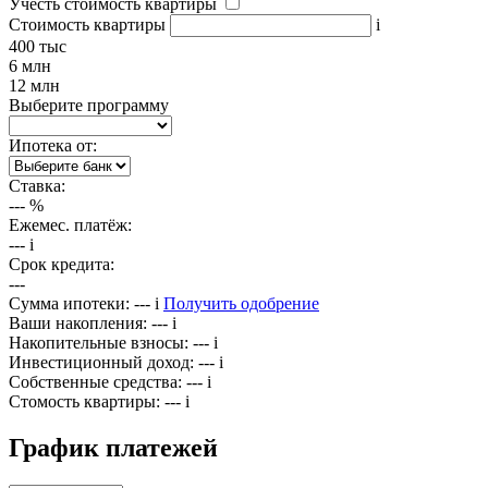
Учесть стоимость квартиры
Стоимость квартиры
i
400 тыс
6 млн
12 млн
Выберите программу
Ипотека от:
Ставка:
---
%
Ежемес. платёж:
---
i
Срок кредита:
---
Сумма ипотеки:
---
i
Получить одобрение
Ваши накопления:
---
i
Накопительные взносы:
---
i
Инвестиционный доход:
---
i
Собственные средства:
---
i
Стомость квартиры:
---
i
График платежей