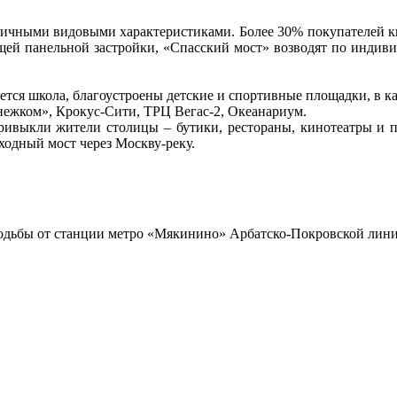
личными видовыми характеристиками. Более 30% покупателей к
щей панельной застройки, «Спасский мост» возводят по индив
ется школа, благоустроены детские и спортивные площадки, в к
ежком», Крокус-Сити, ТРЦ Вегас-2, Океанариум.
привыкли жители столицы – бутики, рестораны, кинотеатры и 
ходный мост через Москву-реку.
 ходьбы от станции метро «Мякинино» Арбатско-Покровской лин