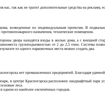
я нас, так как не тратит дополнительные средства на рекламу,
ома, возведенные по индивидуальным проектам. В подвальны
и противопожарного назначения, технические помещения.
тороны двора находятся входы в жилые дома, а с внешней ст
иноместа грузоподъемностью от 2 до 2,5 тонн. Система позвол
зультате из одного парковочных места можно создать два.
асногорска нет промышленных предприятий. Благодаря удачной р
арк, в центре Красногорска расположен ландшафтный парк уса
сосновые леса.
ся одним из наиболее озеленённых городов.