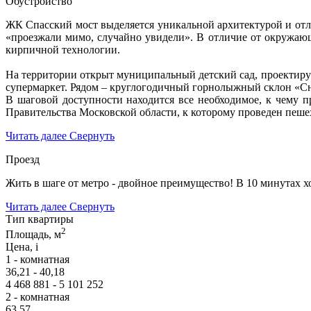
Обустройство
ЖК Спасский мост выделяется уникальной архитектурой и от
«проезжали мимо, случайно увидели». В отличие от окружаю
кирпичной технологии.
На территории открыт муниципальный детский сад, проектиру
супермаркет. Рядом – круглогодичный горнолыжный склон «Сн
В шаговой доступности находится все необходимое, к чему 
Правительства Московской области, к которому проведен пеше
Читать далее
Свернуть
Проезд
Жить в шаге от метро - двойное преимущество! В 10 минутах
Читать далее
Свернуть
Тип квартиры
2
Площадь, м
Цена,
i
1 - комнатная
36,21 - 40,18
4 468 881 - 5 101 252
2 - комнатная
63,57