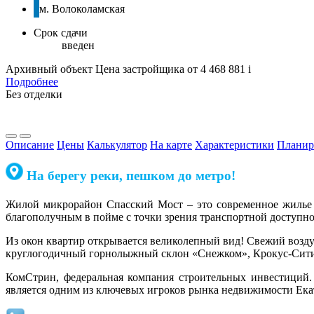
м. Волоколамская
Срок сдачи
введен
Архивный объект
Цена застройщика
от 4 468 881
i
Подробнее
Без отделки
Описание
Цены
Калькулятор
На карте
Характеристики
Планир
На берегу реки, пешком до метро!
Жилой микрорайон Спасский Мост – это современное жилье 
благополучным в пойме с точки зрения транспортной доступн
Из окон квартир открывается великолепный вид! Свежий возду
круглогодичный горнолыжный склон «Снежком», Крокус-Сити
КомСтрин, федеральная компания строительных инвестиций.
является одним из ключевых игроков рынка недвижимости Ека