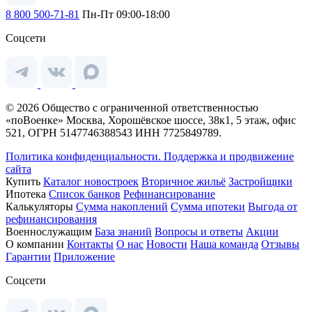
8 800 500-71-81
Пн-Пт 09:00-18:00
Соцсети
© 2026 Общество с ограниченной ответственностью
«поВоенке» Москва, Хорошёвское шоссе, 38к1, 5 этаж, офис
521, ОГРН 5147746388543 ИНН 7725849789.
Политика конфиденциальности.
Поддержка и продвижение
сайта
Купить
Каталог новостроек
Вторичное жильё
Застройщики
Ипотека
Список банков
Рефинансирование
Калькуляторы
Сумма накоплений
Сумма ипотеки
Выгода от
рефинансирования
Военнослужащим
База знаний
Вопросы и ответы
Акции
О компании
Контакты
О нас
Новости
Наша команда
Отзывы
Гарантии
Приложение
Соцсети