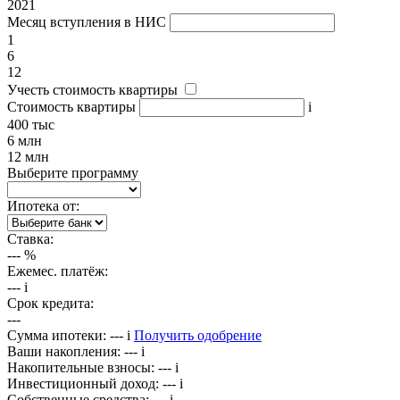
2021
Месяц вступления в НИС
1
6
12
Учесть стоимость квартиры
Стоимость квартиры
i
400 тыс
6 млн
12 млн
Выберите программу
Ипотека от:
Ставка:
---
%
Ежемес. платёж:
---
i
Срок кредита:
---
Сумма ипотеки:
---
i
Получить одобрение
Ваши накопления:
---
i
Накопительные взносы:
---
i
Инвестиционный доход:
---
i
Собственные средства:
---
i