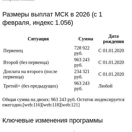
Размеры выплат МСК в 2026 (с 1
февраля, индекс 1.056)
Дата
Ситуация
Сумма
рождения
728 922
Первенец
С 01.01.2020
руб.
963 243
Второй (без первенца)
С 01.01.2020
руб.
Доплата на второго (после
234 321
С 01.01.2020
первенца)
руб.
963 243
Третий+ (без предыдущих)
Любой
руб.
Общая сумма на двоих: 963 243 руб. Остаток индексируется
ежегодно.[web:116][web:118][web:121]
Ключевые изменения программы