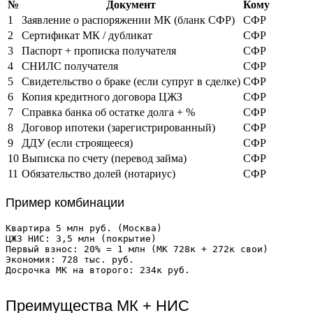
№
Документ
Кому
1
Заявление о распоряжении МК (бланк СФР)
СФР
2
Сертификат МК / дубликат
СФР
3
Паспорт + прописка получателя
СФР
4
СНИЛС получателя
СФР
5
Свидетельство о браке (если супруг в сделке)
СФР
6
Копия кредитного договора ЦЖЗ
СФР
7
Справка банка об остатке долга + %
СФР
8
Договор ипотеки (зарегистрированный)
СФР
9
ДДУ (если строящееся)
СФР
10
Выписка по счету (перевод займа)
СФР
11
Обязательство долей (нотариус)
СФР
Пример комбинации
Квартира 5 млн руб. (Москва)

ЦЖЗ НИС: 3,5 млн (покрытие)

Первый взнос: 20% = 1 млн (МК 728к + 272к свои)

Экономия: 728 тыс. руб.

Преимущества МК + НИС