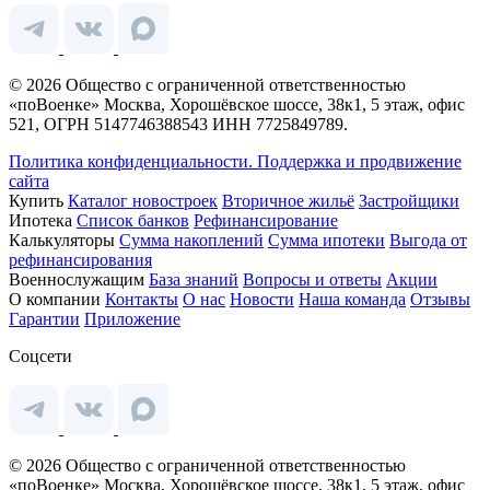
© 2026 Общество с ограниченной ответственностью
«поВоенке» Москва, Хорошёвское шоссе, 38к1, 5 этаж, офис
521, ОГРН 5147746388543 ИНН 7725849789.
Политика конфиденциальности.
Поддержка и продвижение
сайта
Купить
Каталог новостроек
Вторичное жильё
Застройщики
Ипотека
Список банков
Рефинансирование
Калькуляторы
Сумма накоплений
Сумма ипотеки
Выгода от
рефинансирования
Военнослужащим
База знаний
Вопросы и ответы
Акции
О компании
Контакты
О нас
Новости
Наша команда
Отзывы
Гарантии
Приложение
Соцсети
© 2026 Общество с ограниченной ответственностью
«поВоенке» Москва, Хорошёвское шоссе, 38к1, 5 этаж, офис