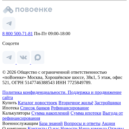
8 800 500-71-81
Пн-Пт 09:00-18:00
Соцсети
© 2026 Общество с ограниченной ответственностью
«поВоенке» Москва, Хорошёвское шоссе, 38к1, 5 этаж, офис
521, ОГРН 5147746388543 ИНН 7725849789.
Политика конфиденциальности.
Поддержка и продвижение
сайта
Купить
Каталог новостроек
Вторичное жильё
Застройщики
Ипотека
Список банков
Рефинансирование
Калькуляторы
Сумма накоплений
Сумма ипотеки
Выгода от
рефинансирования
Военнослужащим
База знаний
Вопросы и ответы
Акции
О компании
Контакты
О нас
Новости
Наша команда
Отзывы