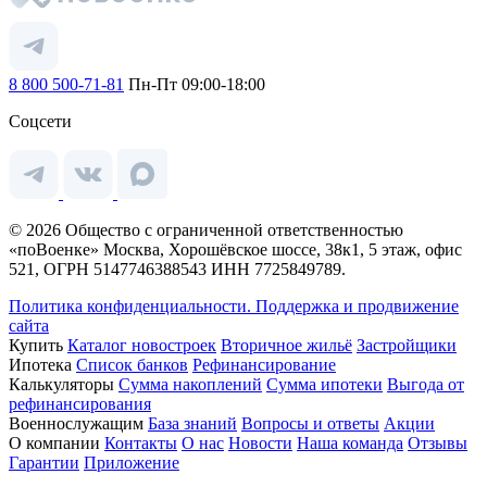
8 800 500-71-81
Пн-Пт 09:00-18:00
Соцсети
© 2026 Общество с ограниченной ответственностью
«поВоенке» Москва, Хорошёвское шоссе, 38к1, 5 этаж, офис
521, ОГРН 5147746388543 ИНН 7725849789.
Политика конфиденциальности.
Поддержка и продвижение
сайта
Купить
Каталог новостроек
Вторичное жильё
Застройщики
Ипотека
Список банков
Рефинансирование
Калькуляторы
Сумма накоплений
Сумма ипотеки
Выгода от
рефинансирования
Военнослужащим
База знаний
Вопросы и ответы
Акции
О компании
Контакты
О нас
Новости
Наша команда
Отзывы
Гарантии
Приложение