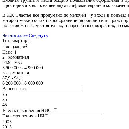
Входная группа и места общего пользования оформлены в яр
Просторный холл оснащен двумя лифтами европейского качест
В ЖК Счастье все продумано до мелочей - у входа в подъезд 
которой можно оставить на хранение любой детский транспорт
но готов жить самостоятельно, и пары разных возрастов, и семь
Читать далее
Свернуть
Тип квартиры
2
Площадь, м
Цена,
i
2 - комнатная
54,9 - 70,5
3 900 000 - 4 900 000
3 - комнатная
87,9 - 94,1
6 200 000 - 6 600 000
Ваш возраст
25
35
45
Учесть накопления НИС
Год вступления в НИС
2005
2013