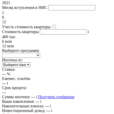
2021
Месяц вступления в НИС
1
6
12
Учесть стоимость квартиры
Стоимость квартиры
i
400 тыс
6 млн
12 млн
Выберите программу
Ипотека от:
Ставка:
---
%
Ежемес. платёж:
---
i
Срок кредита:
---
Сумма ипотеки:
---
i
Получить одобрение
Ваши накопления:
---
i
Накопительные взносы:
---
i
Инвестиционный доход:
---
i