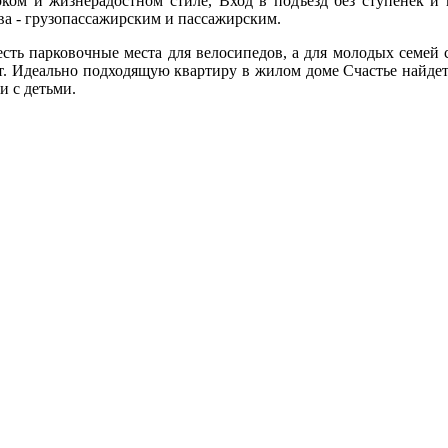
ком и жизнерадостном стиле, Вход в подъезд без ступенек и 
ва - грузопассажирским и пассажирским.
есть парковочные места для велосипедов, а для молодых семей с
. Идеально подходящую квартиру в жилом доме Счастье найдет 
и с детьми.