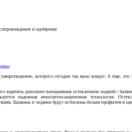
 сопровождение и одобрение
овки
 и умиротворение, которого сегодня так мало вокруг. А еще, эт
ого кирпича дополнен панорамным остеклением лоджий / балкон
ьзуется надежная монолитно-кирпичная технология. Остек
вами. Балконы и лоджии будут остеклены белым профилем в цве