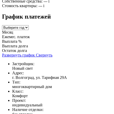
Собственные средства:
---
i
Стомость квартиры:
---
i
График платежей
Месяц
Ежемес. платеж
Выплата %
Выплата долга
Остаток долга
Развернуть график
Свернуть
Застройщик:
Новый свет
Адрес:
г. Волгоград, ул. Тарифная 29А
Тип:
многоквартирный дом
Класс:
Комфорт
Проект:
индивидуальный
Наличие отделки: