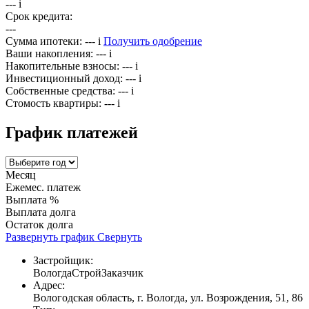
---
i
Срок кредита:
---
Сумма ипотеки:
---
i
Получить одобрение
Ваши накопления:
---
i
Накопительные взносы:
---
i
Инвестиционный доход:
---
i
Собственные средства:
---
i
Стомость квартиры:
---
i
График платежей
Месяц
Ежемес. платеж
Выплата %
Выплата долга
Остаток долга
Развернуть график
Свернуть
Застройщик:
ВологдаСтройЗаказчик
Адрес:
Вологодская область, г. Вологда, ул. Возрождения, 51, 86