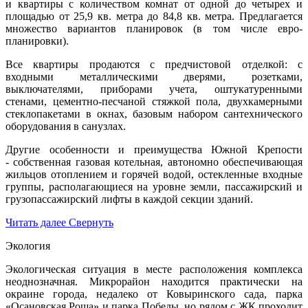
и квартиры с количеством комнат от одной до четырех и
площадью от 25,9 кв. метра до 84,8 кв. метра. Предлагается
множество вариантов планировок (в том числе евро-
планировки).
Все квартиры продаются с предчистовой отделкой: с
входными металлическими дверями, розетками,
выключателями, приборами учета, оштукатуренными
стенами, цементно-песчаной стяжкой пола, двухкамерными
стеклопакетами в окнах, базовым набором сантехнического
оборудования в санузлах.
Другие особенности и преимущества Южной Крепости
- собственная газовая котельная, автономно обеспечивающая
жильцов отоплением и горячей водой, остекленные входные
группы, располагающиеся на уровне земли, пассажирский и
грузопассажирский лифты в каждой секции зданий.
Читать далее
Свернуть
Экология
Экологическая ситуация в месте расположения комплекса
неоднозначная. Микрорайон находится практически на
окраине города, недалеко от Ковыринского сада, парка
«Осановская Роща» и парка Победы, но рядом с ЖК проходит