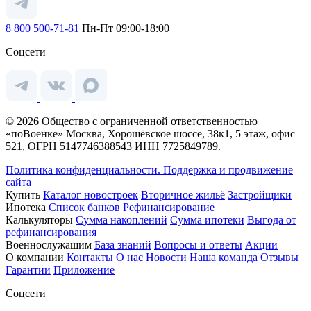
8 800 500-71-81
Пн-Пт 09:00-18:00
Соцсети
© 2026 Общество с ограниченной ответственностью
«поВоенке» Москва, Хорошёвское шоссе, 38к1, 5 этаж, офис
521, ОГРН 5147746388543 ИНН 7725849789.
Политика конфиденциальности.
Поддержка и продвижение
сайта
Купить
Каталог новостроек
Вторичное жильё
Застройщики
Ипотека
Список банков
Рефинансирование
Калькуляторы
Сумма накоплений
Сумма ипотеки
Выгода от
рефинансирования
Военнослужащим
База знаний
Вопросы и ответы
Акции
О компании
Контакты
О нас
Новости
Наша команда
Отзывы
Гарантии
Приложение
Соцсети