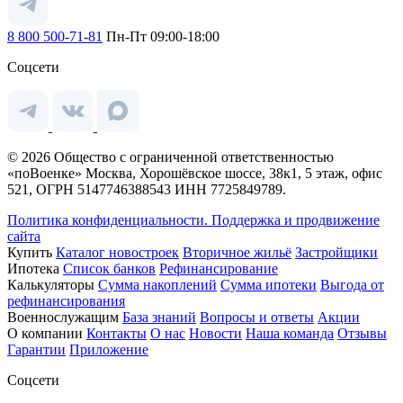
8 800 500-71-81
Пн-Пт 09:00-18:00
Соцсети
© 2026 Общество с ограниченной ответственностью
«поВоенке» Москва, Хорошёвское шоссе, 38к1, 5 этаж, офис
521, ОГРН 5147746388543 ИНН 7725849789.
Политика конфиденциальности.
Поддержка и продвижение
сайта
Купить
Каталог новостроек
Вторичное жильё
Застройщики
Ипотека
Список банков
Рефинансирование
Калькуляторы
Сумма накоплений
Сумма ипотеки
Выгода от
рефинансирования
Военнослужащим
База знаний
Вопросы и ответы
Акции
О компании
Контакты
О нас
Новости
Наша команда
Отзывы
Гарантии
Приложение
Соцсети