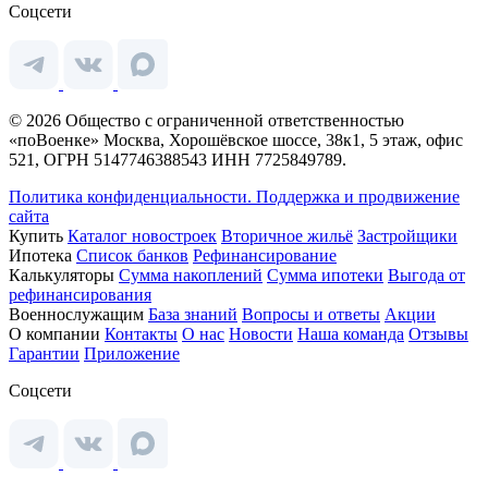
Соцсети
© 2026 Общество с ограниченной ответственностью
«поВоенке» Москва, Хорошёвское шоссе, 38к1, 5 этаж, офис
521, ОГРН 5147746388543 ИНН 7725849789.
Политика конфиденциальности.
Поддержка и продвижение
сайта
Купить
Каталог новостроек
Вторичное жильё
Застройщики
Ипотека
Список банков
Рефинансирование
Калькуляторы
Сумма накоплений
Сумма ипотеки
Выгода от
рефинансирования
Военнослужащим
База знаний
Вопросы и ответы
Акции
О компании
Контакты
О нас
Новости
Наша команда
Отзывы
Гарантии
Приложение
Соцсети