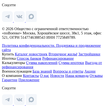
Соцсети
© 2026 Общество с ограниченной ответственностью
«поВоенке» Москва, Хорошёвское шоссе, 38к1, 5 этаж, офис
521, ОГРН 5147746388543 ИНН 7725849789.
Политика конфиденциальности.
Поддержка и продвижение
сайта
Купить
Каталог новостроек
Вторичное жильё
Застройщики
Ипотека
Список банков
Рефинансирование
Калькуляторы
Сумма накоплений
Сумма ипотеки
Выгода от
рефинансирования
Военнослужащим
База знаний
Вопросы и ответы
Акции
О компании
Контакты
О нас
Новости
Наша команда
Отзывы
Гарантии
Приложение
Соцсети