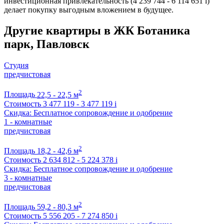
инвестиционная привлекательность (4 239 744 - 6 114 651
i
)
делает покупку выгодным вложением в будущее.
Другие квартиры в ЖК Ботаника
парк, Павловск
Студия
предчистовая
2
Площадь
22,5 - 22,5 м
Стоимость
3 477 119 - 3 477 119
i
Скидка: Бесплатное сопровождение и одобрение
1 - комнатные
предчистовая
2
Площадь
18,2 - 42,6 м
Стоимость
2 634 812 - 5 224 378
i
Скидка: Бесплатное сопровождение и одобрение
3 - комнатные
предчистовая
2
Площадь
59,2 - 80,3 м
Стоимость
5 556 205 - 7 274 850
i