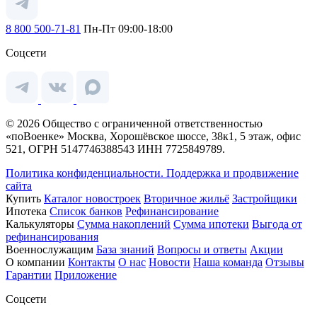
8 800 500-71-81
Пн-Пт 09:00-18:00
Соцсети
© 2026 Общество с ограниченной ответственностью
«поВоенке» Москва, Хорошёвское шоссе, 38к1, 5 этаж, офис
521, ОГРН 5147746388543 ИНН 7725849789.
Политика конфиденциальности.
Поддержка и продвижение
сайта
Купить
Каталог новостроек
Вторичное жильё
Застройщики
Ипотека
Список банков
Рефинансирование
Калькуляторы
Сумма накоплений
Сумма ипотеки
Выгода от
рефинансирования
Военнослужащим
База знаний
Вопросы и ответы
Акции
О компании
Контакты
О нас
Новости
Наша команда
Отзывы
Гарантии
Приложение
Соцсети