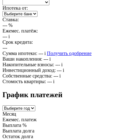
Ипотека от:
Ставка:
---
%
Ежемес. платёж:
---
i
Срок кредита:
---
Сумма ипотеки:
---
i
Получить одобрение
Ваши накопления:
---
i
Накопительные взносы:
---
i
Инвестиционный доход:
---
i
Собственные средства:
---
i
Стомость квартиры:
---
i
График платежей
Месяц
Ежемес. платеж
Выплата %
Выплата долга
Остаток долга