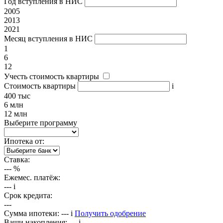
Год вступления в НИС
2005
2013
2021
Месяц вступления в НИС
1
6
12
Учесть стоимость квартиры
Стоимость квартиры
i
400 тыс
6 млн
12 млн
Выберите программу
Ипотека от:
Ставка:
---
%
Ежемес. платёж:
---
i
Срок кредита:
---
Сумма ипотеки:
---
i
Получить одобрение
Ваши накопления:
---
i