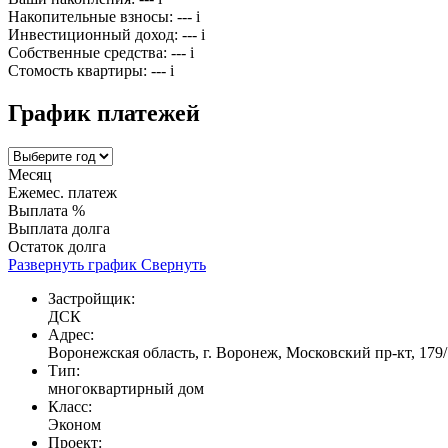
Накопительные взносы:
---
i
Инвестиционный доход:
---
i
Собственные средства:
---
i
Стомость квартиры:
---
i
График платежей
Месяц
Ежемес. платеж
Выплата %
Выплата долга
Остаток долга
Развернуть график
Свернуть
Застройщик:
ДСК
Адрес:
Воронежская область, г. Воронеж, Московский пр-кт, 179/
Тип:
многоквартирный дом
Класс:
Эконом
Проект: