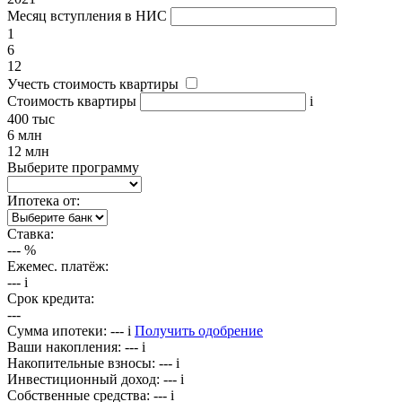
Месяц вступления в НИС
1
6
12
Учесть стоимость квартиры
Стоимость квартиры
i
400 тыс
6 млн
12 млн
Выберите программу
Ипотека от:
Ставка:
---
%
Ежемес. платёж:
---
i
Срок кредита:
---
Сумма ипотеки:
---
i
Получить одобрение
Ваши накопления:
---
i
Накопительные взносы:
---
i
Инвестиционный доход:
---
i
Собственные средства:
---
i