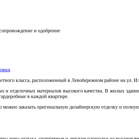
 сопровождение и одобрение
овки
жетного класса, расположенный в Левобережном районе на ул. 
ых и отделочных материалов высокого качества. В жилых здан
гардеробные в каждой квартире.
но можно заказать оригинальную дизайнерскую отделку и полну
ны зоны отдыха, спортивные и детские площадки из высококаче