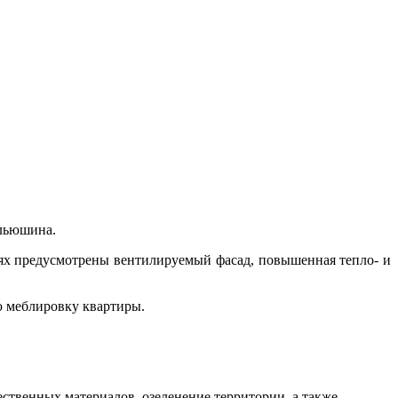
Ильюшина.
иях предусмотрены вентилируемый фасад, повышенная тепло- и
ю меблировку квартиры.
ственных материалов, озеленение территории, а также