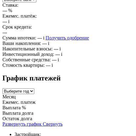
Ставка:
---
%
Ежемес. платёж:
---
i
Срок кредита:
---
Сумма ипотеки:
---
i
Получить одобрение
Ваши накопления:
---
i
Накопительные взносы:
---
i
Инвестиционный доход:
---
i
Собственные средства:
---
i
Стомость квартиры:
---
i
График платежей
Месяц
Ежемес. платеж
Выплата %
Выплата долга
Остаток долга
Развернуть график
Свернуть
Застройщик: