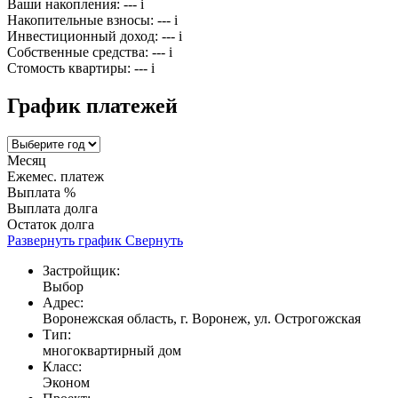
Ваши накопления:
---
i
Накопительные взносы:
---
i
Инвестиционный доход:
---
i
Собственные средства:
---
i
Стомость квартиры:
---
i
График платежей
Месяц
Ежемес. платеж
Выплата %
Выплата долга
Остаток долга
Развернуть график
Свернуть
Застройщик:
Выбор
Адрес:
Воронежская область, г. Воронеж, ул. Острогожская
Тип:
многоквартирный дом
Класс:
Эконом