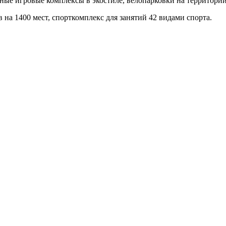
ые игровые комплексы в экостиле, велопарковки на территории
 на 1400 мест, спорткомплекс для занятий 42 видами спорта.