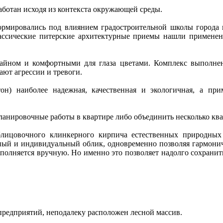
аботан исходя из контекста окружающей среды.
рмировались под влиянием градостроительной школы города н
лассические питерские архитектурные приемы нашли применен
йном и комфортными для глаза цветами. Комплекс выполнен 
ают агрессии и тревоги.
он) наиболее надежная, качественная и экологичная, а при
ланировочные работы в квартире либо объединить несколько ква
лицовочного клинкерного кирпича естественных природных
ный и индивидуальный облик, одновременно позволяя гармони
полняется вручную. Но именно это позволяет надолго сохранить
редприятий, неподалеку расположен лесной массив.