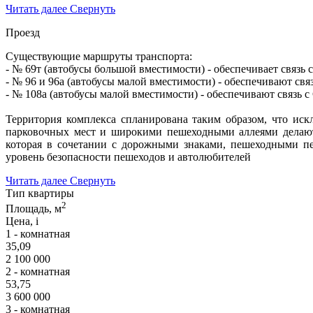
Читать далее
Свернуть
Проезд
Существующие маршруты транспорта:
- № 69т (автобусы большой вместимости) - обеспечивает связь
- № 96 и 96а (автобусы малой вместимости) - обеспечивают связ
- № 108а (автобусы малой вместимости) - обеспечивают связь
Территория комплекса спланирована таким образом, что ис
парковочных мест и широкими пешеходными аллеями делают
которая в сочетании с дорожными знаками, пешеходными пе
уровень безопасности пешеходов и автолюбителей
Читать далее
Свернуть
Тип квартиры
2
Площадь, м
Цена,
i
1 - комнатная
35,09
2 100 000
2 - комнатная
53,75
3 600 000
3 - комнатная