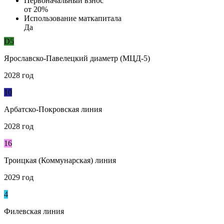
Первоначальный взнос
от 20%
Использование маткапитала
Да
D5
Ярославско-Павелецкий диаметр (МЦД-5)
2028 год
10
Арбатско-Покровская линия
2028 год
16
Троицкая (Коммунарская) линия
2029 год
4
Филевская линия