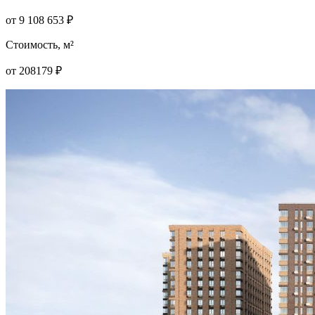
от
9 108 653
₽
Стоимость, м²
от
208179
₽