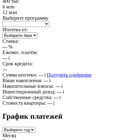
400 тыс
6 млн
12 млн
Выберите программу
Ипотека от:
Ставка:
---
%
Ежемес. платёж:
---
i
Срок кредита:
---
Сумма ипотеки:
---
i
Получить одобрение
Ваши накопления:
---
i
Накопительные взносы:
---
i
Инвестиционный доход:
---
i
Собственные средства:
---
i
Стомость квартиры:
---
i
График платежей
Месяц