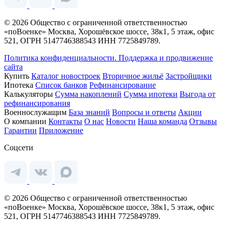
© 2026 Общество с ограниченной ответственностью
«поВоенке» Москва, Хорошёвское шоссе, 38к1, 5 этаж, офис
521, ОГРН 5147746388543 ИНН 7725849789.
Политика конфиденциальности.
Поддержка и продвижение
сайта
Купить
Каталог новостроек
Вторичное жильё
Застройщики
Ипотека
Список банков
Рефинансирование
Калькуляторы
Сумма накоплений
Сумма ипотеки
Выгода от
рефинансирования
Военнослужащим
База знаний
Вопросы и ответы
Акции
О компании
Контакты
О нас
Новости
Наша команда
Отзывы
Гарантии
Приложение
Соцсети
© 2026 Общество с ограниченной ответственностью
«поВоенке» Москва, Хорошёвское шоссе, 38к1, 5 этаж, офис
521, ОГРН 5147746388543 ИНН 7725849789.