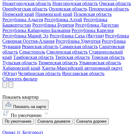
Нижегородская область
Новгородская область
Омская область
Оренбургская область
Орловская область
Пензенская область
Пермский край
Приморский край
Псковская область
Республика Адыгея
Республика Алтай
Республика
Башкортостан
Республика Бурятия
Республика Дагестан
Республика Кабардино-Балкария
Республика Карелия
Республика Марий Эл
Республика Саха (Якутия)
Республика
Северная Осетия-Алания
Республика Удмуртия
Республика
Чувашия
Рязанская область
Самарская область
Саратовская
область
Севастополь
Смоленская область
Ставропольский
край
Тамбовская область
Тверская область
Томская область
Тульская область
Тюменская область
Ульяновская область
Хабаровский край
Ханты-Мансийский автономный округ
(Югра)
Челябинская область
Ярославская область
Сбросить фильтр
Показать
квартир
Показать на карте
По умолчанию
По умолчанию
Сначала дешевле
Сначала дороже
Оникс (г. Белгород)