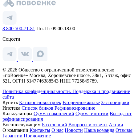
8 800 500-71-81
Пн-Пт 09:00-18:00
Соцсети
© 2026 Общество с ограниченной ответственностью
«поВоенке» Москва, Хорошёвское шоссе, 38к1, 5 этаж, офис
521, ОГРН 5147746388543 ИНН 7725849789.
Политика конфиденциальности.
Поддержка и продвижение
сайта
Купить
Каталог новостроек
Вторичное жильё
Застройщики
Ипотека
Список банков
Рефинансирование
Калькуляторы
Сумма накоплений
Сумма ипотеки
Выгода от
рефинансирования
Военнослужащим
База знаний
Вопросы и ответы
Акции
О компании
Контакты
О нас
Новости
Наша команда
Отзывы
Гарантии
Приложение