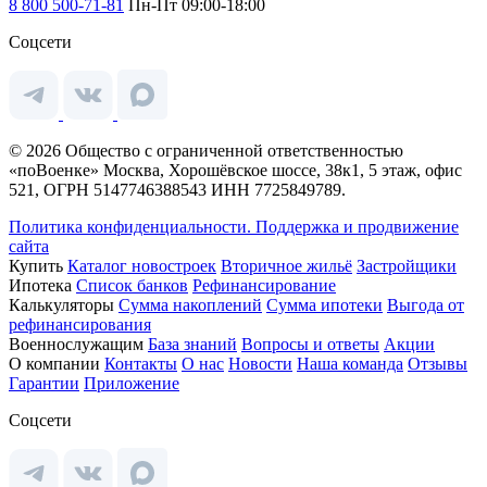
8 800 500-71-81
Пн-Пт 09:00-18:00
Соцсети
© 2026 Общество с ограниченной ответственностью
«поВоенке» Москва, Хорошёвское шоссе, 38к1, 5 этаж, офис
521, ОГРН 5147746388543 ИНН 7725849789.
Политика конфиденциальности.
Поддержка и продвижение
сайта
Купить
Каталог новостроек
Вторичное жильё
Застройщики
Ипотека
Список банков
Рефинансирование
Калькуляторы
Сумма накоплений
Сумма ипотеки
Выгода от
рефинансирования
Военнослужащим
База знаний
Вопросы и ответы
Акции
О компании
Контакты
О нас
Новости
Наша команда
Отзывы
Гарантии
Приложение
Соцсети