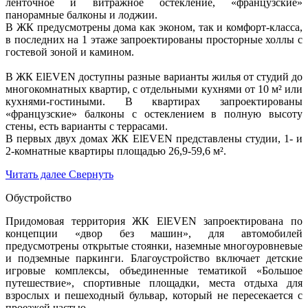
ленточное и витражное остекление, «французские»
панорамные балконы и лоджии.
В ЖК предусмотрены дома как эконом, так и комфорт-класса,
в последних на 1 этаже запроектированы просторные холлы с
гостевой зоной и камином.
В ЖК ElEVEN доступны разные варианты жилья от студий до
многокомнатных квартир, с отдельными кухнями от 10 м² или
кухнями-гостиными. В квартирах запроектированы
«французские» балконы с остеклением в полную высоту
стены, есть варианты с террасами.
В первых двух домах ЖК ElEVEN представлены студии, 1- и
2-комнатные квартиры площадью 26,9-59,6 м².
Читать далее
Свернуть
Обустройство
Придомовая территория ЖК ElEVEN запроектирована по
концепции «двор без машин», для автомобилей
предусмотрены открытые стоянки, наземные многоуровневые
и подземные паркинги. Благоустройство включает детские
игровые комплексы, объединенные тематикой «Большое
путешествие», спортивные площадки, места отдыха для
взрослых и пешеходный бульвар, который не пересекается с
проезжей частью.