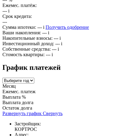
Ежемес. платёж:
---
i
Срок кредита:
---
Сумма ипотеки:
---
i
Получить одобрение
Ваши накопления:
---
i
Накопительные взносы:
---
i
Инвестиционный доход:
---
i
Собственные средства:
---
i
Стомость квартиры:
---
i
График платежей
Месяц
Ежемес. платеж
Выплата %
Выплата долга
Остаток долга
Развернуть график
Свернуть
Застройщик:
КОРТРОС
Адрес: