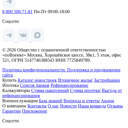
8 800 500-71-81
Пн-Пт 09:00-18:00
Соцсети
© 2026 Общество с ограниченной ответственностью
«поВоенке» Москва, Хорошёвское шоссе, 38к1, 5 этаж, офис
521, ОГРН 5147746388543 ИНН 7725849789.
Политика конфиденциальности.
Поддержка и продвижение
сайта
Купить
Каталог новостроек
Вторичное жильё
Застройщики
Ипотека
Список банков
Рефинансирование
Калькуляторы
Сумма накоплений
Сумма ипотеки
Выгода от
рефинансирования
Военнослужащим
База знаний
Вопросы и ответы
Акции
О компании
Контакты
О нас
Новости
Наша команда
Отзывы
Гарантии
Приложение
Соцсети