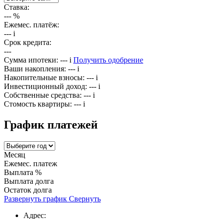
Ставка:
---
%
Ежемес. платёж:
---
i
Срок кредита:
---
Сумма ипотеки:
---
i
Получить одобрение
Ваши накопления:
---
i
Накопительные взносы:
---
i
Инвестиционный доход:
---
i
Собственные средства:
---
i
Стомость квартиры:
---
i
График платежей
Месяц
Ежемес. платеж
Выплата %
Выплата долга
Остаток долга
Развернуть график
Свернуть
Адрес: