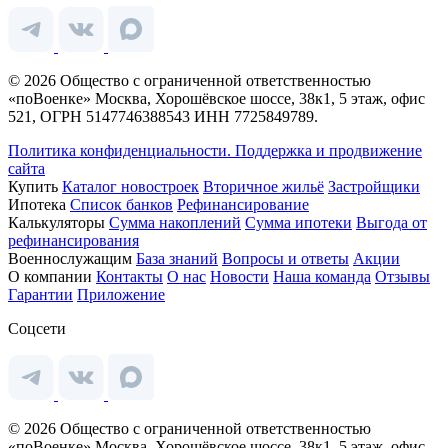
© 2026 Общество с ограниченной ответственностью
«поВоенке» Москва, Хорошёвское шоссе, 38к1, 5 этаж, офис
521, ОГРН 5147746388543 ИНН 7725849789.
Политика конфиденциальности.
Поддержка и продвижение
сайта
Купить
Каталог новостроек
Вторичное жильё
Застройщики
Ипотека
Список банков
Рефинансирование
Калькуляторы
Сумма накоплений
Сумма ипотеки
Выгода от
рефинансирования
Военнослужащим
База знаний
Вопросы и ответы
Акции
О компании
Контакты
О нас
Новости
Наша команда
Отзывы
Гарантии
Приложение
Соцсети
© 2026 Общество с ограниченной ответственностью
«поВоенке» Москва, Хорошёвское шоссе, 38к1, 5 этаж, офис