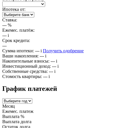
Ипотека от:
Ставка:
---
%
Ежемес. платёж:
---
i
Срок кредита:
---
Сумма ипотеки:
---
i
Получить одобрение
Ваши накопления:
---
i
Накопительные взносы:
---
i
Инвестиционный доход:
---
i
Собственные средства:
---
i
Стомость квартиры:
---
i
График платежей
Месяц
Ежемес. платеж
Выплата %
Выплата долга
Остаток долга