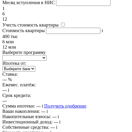
Месяц вступления в НИС
1
6
12
Учесть стоимость квартиры
Стоимость квартиры
i
400 тыс
6 млн
12 млн
Выберите программу
Ипотека от:
Ставка:
---
%
Ежемес. платёж:
---
i
Срок кредита:
---
Сумма ипотеки:
---
i
Получить одобрение
Ваши накопления:
---
i
Накопительные взносы:
---
i
Инвестиционный доход:
---
i
Собственные средства:
---
i