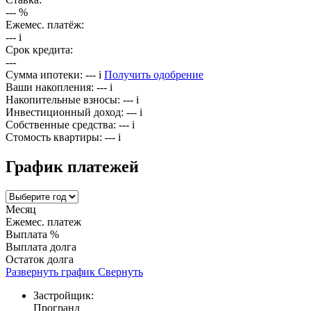
---
%
Ежемес. платёж:
---
i
Срок кредита:
---
Сумма ипотеки:
---
i
Получить одобрение
Ваши накопления:
---
i
Накопительные взносы:
---
i
Инвестиционный доход:
---
i
Собственные средства:
---
i
Стомость квартиры:
---
i
График платежей
Месяц
Ежемес. платеж
Выплата %
Выплата долга
Остаток долга
Развернуть график
Свернуть
Застройщик:
Програнд