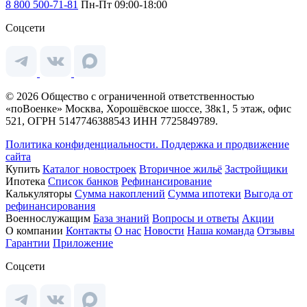
8 800 500-71-81
Пн-Пт 09:00-18:00
Соцсети
© 2026 Общество с ограниченной ответственностью
«поВоенке» Москва, Хорошёвское шоссе, 38к1, 5 этаж, офис
521, ОГРН 5147746388543 ИНН 7725849789.
Политика конфиденциальности.
Поддержка и продвижение
сайта
Купить
Каталог новостроек
Вторичное жильё
Застройщики
Ипотека
Список банков
Рефинансирование
Калькуляторы
Сумма накоплений
Сумма ипотеки
Выгода от
рефинансирования
Военнослужащим
База знаний
Вопросы и ответы
Акции
О компании
Контакты
О нас
Новости
Наша команда
Отзывы
Гарантии
Приложение
Соцсети