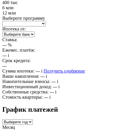
400 тыс
6 млн
12 млн
Выберите программу
Ипотека от:
Ставка:
---
%
Ежемес. платёж:
---
i
Срок кредита:
---
Сумма ипотеки:
---
i
Получить одобрение
Ваши накопления:
---
i
Накопительные взносы:
---
i
Инвестиционный доход:
---
i
Собственные средства:
---
i
Стомость квартиры:
---
i
График платежей
Месяц