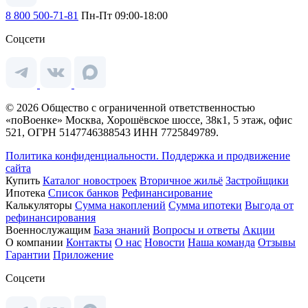
8 800 500-71-81
Пн-Пт 09:00-18:00
Соцсети
© 2026 Общество с ограниченной ответственностью
«поВоенке» Москва, Хорошёвское шоссе, 38к1, 5 этаж, офис
521, ОГРН 5147746388543 ИНН 7725849789.
Политика конфиденциальности.
Поддержка и продвижение
сайта
Купить
Каталог новостроек
Вторичное жильё
Застройщики
Ипотека
Список банков
Рефинансирование
Калькуляторы
Сумма накоплений
Сумма ипотеки
Выгода от
рефинансирования
Военнослужащим
База знаний
Вопросы и ответы
Акции
О компании
Контакты
О нас
Новости
Наша команда
Отзывы
Гарантии
Приложение
Соцсети