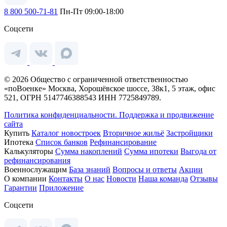
8 800 500-71-81
Пн-Пт 09:00-18:00
Соцсети
© 2026 Общество с ограниченной ответственностью
«поВоенке» Москва, Хорошёвское шоссе, 38к1, 5 этаж, офис
521, ОГРН 5147746388543 ИНН 7725849789.
Политика конфиденциальности.
Поддержка и продвижение
сайта
Купить
Каталог новостроек
Вторичное жильё
Застройщики
Ипотека
Список банков
Рефинансирование
Калькуляторы
Сумма накоплений
Сумма ипотеки
Выгода от
рефинансирования
Военнослужащим
База знаний
Вопросы и ответы
Акции
О компании
Контакты
О нас
Новости
Наша команда
Отзывы
Гарантии
Приложение
Соцсети