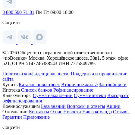
8 800 500-71-81
Пн-Пт 09:00-18:00
Соцсети
© 2026 Общество с ограниченной ответственностью
«поВоенке» Москва, Хорошёвское шоссе, 38к1, 5 этаж, офис
521, ОГРН 5147746388543 ИНН 7725849789.
Политика конфиденциальности.
Поддержка и продвижение
сайта
Купить
Каталог новостроек
Вторичное жильё
Застройщики
Ипотека
Список банков
Рефинансирование
Калькуляторы
Сумма накоплений
Сумма ипотеки
Выгода от
рефинансирования
Военнослужащим
База знаний
Вопросы и ответы
Акции
О компании
Контакты
О нас
Новости
Наша команда
Отзывы
Гарантии
Приложение
Соцсети