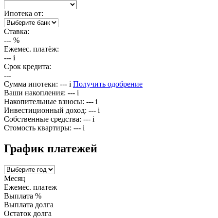
Ипотека от:
Ставка:
---
%
Ежемес. платёж:
---
i
Срок кредита:
---
Сумма ипотеки:
---
i
Получить одобрение
Ваши накопления:
---
i
Накопительные взносы:
---
i
Инвестиционный доход:
---
i
Собственные средства:
---
i
Стомость квартиры:
---
i
График платежей
Месяц
Ежемес. платеж
Выплата %
Выплата долга
Остаток долга