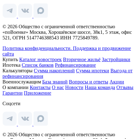
© 2026 Общество с ограниченной ответственностью
«поВоенке» Москва, Хорошёвское шоссе, 38к1, 5 этаж, офис
521, ОГРН 5147746388543 ИНН 7725849789.
Политика конфиденциальности.
Поддержка и продвижение
сайта
Купить
Каталог новостроек
Вторичное жильё
Застройщики
Ипотека
Список банков
Рефинансирование
Калькуляторы
Сумма накоплений
Сумма ипотеки
Выгода от
рефинансирования
Военнослужащим
База знаний
Вопросы и ответы
Акции
О компании
Контакты
О нас
Новости
Наша команда
Отзывы
Гарантии
Приложение
Соцсети
© 2026 Общество с ограниченной ответственностью